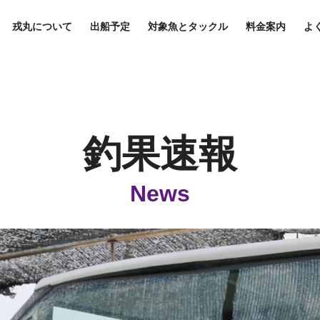
戎丸について
出船予定
対象魚とタックル
料金案内
よ
釣果速報
News